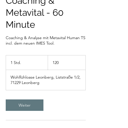
Coaching &
Metavital - 60
Minute
Coaching & Analyse mit Metavital Human TS
incl. dem neuen IMES Tool.
120
1 Std.
1
120
S
t
Wohlfühloase Leonberg, Liststraße 1/2,
d
71229 Leonberg
Weiter