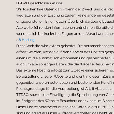
DSGVO geschlossen wurde.
Wir löschen Ihre Daten dann, wenn der Zweck und die Rec
wegfallen und der Löschung zudem keine anderen gesetzl
entgegenstehen. Einen ‚guten‘ Überblick darüber gibt auc
Alle weiterführenden Informationen entnehmen Sie bitte d
wenden sich bei konkreten Fragen an den Verantwortlichen
2.8 Hosting
Diese Website wird extern gehostet. Die personenbezogene
erfasst werden, werden auf den Servern des Hosters gespe
einen um die automatisch erhobenen und gespeicherten Log
auch um alle sonstigen Daten, die die Website Besucher*
Das externe Hosting erfolgt zum Zwecke einer sicheren, s
Bereitstellung unserer Website und dient in diesem Zusa
gegenüber unseren potentiellen und bestehenden Kund*in
Rechtsgrundlage für die Verarbeitung ist Art. 6 Abs. 1 lit. 
TTDSG, soweit eine Einwilligung die Speicherung von Cooki
im Endgerät des Website Besuchers oder Users im Sinne
Unser Hoster verarbeitet nur solche Daten, die zur Erfüllun
sind und agiert als unser Auftragsverarbeiter, das heißt, e