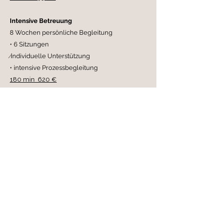
Intensive Betreuung
8 Wochen persönliche Begleitung
• 6 Sitzungen
⁄individuelle Unterstützung
• intensive Prozessbegleitung
180 min 620 €
Hinweis zu den Preisen
Die angegebenen Preise dienen zur
Orientierung und sind unverbindlich.
Je nach individuellem Anliegen, Umfang,
Zeitaufwand und gewünschter Begleitung
können die Leistungen und Preise individuell
abgestimmt werden.
En persönliches Erstgespräch dient dazu, den