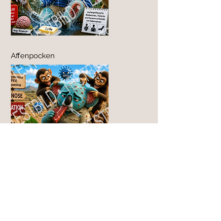
Affenpocken
Poliomyelitis